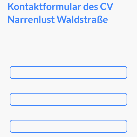
Kontaktformular des CV
Narrenlust Waldstraße
Hast Du ein Anliegen, eine Frage oder was auch immer auf dem Herzen, nutze
einfach unser Kontaktformular und wir werden uns schnellst möglich bei Dir
melden.
E-Mail
*
Telefon
Name
*